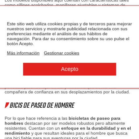
Los modelos disponibles aquí cuentan con características tales
como sillines acolchados, manillares ajustables y sistemas de
cambio de marchas intuitivos, todo ello pensando en maximizar tu
comodidad y control.
Este sitio web utiliza cookies propias y de terceros para mejorar
TENEMOS LAS MEJORES BICICLETAS DE PASEO PARA
nuestros servicios y mostrarle publicidad relacionada con sus
preferencias mediante el análisis de sus hábitos de
MUJER
navegación. Para dar su consentimiento sobre su uso pulse el
botón Acepto.
Nuestra selección en
bicis de paseo de mujer baratas
destaca
Más información
Gestionar cookies
por su elegancia y adaptabilidad. Diseñadas pensando en el
estilo y comodidad, combinando funcionalidad con una estética
atractiva.
Disponibles en una buena
variedad de colores
y con detalles
que marcan la diferencia como
cestas y portaequipajes
, son
perfectas para la mujer actual y moderna que busca una
compañera de confianza en sus desplazamientos por la ciudad.
BICIS DE PASEO DE HOMBRE
Por lo que hace referencia a las
bicicletas de paseo para
hombres
destacan por ser modelos robustos pero altamente
resistentes. Cuentan con un
enfoque en la durabilidad y en el
rendimiento
y que resultan ideales para el hombre que busca
una bici fiable para sus aventuras por la ciudad.