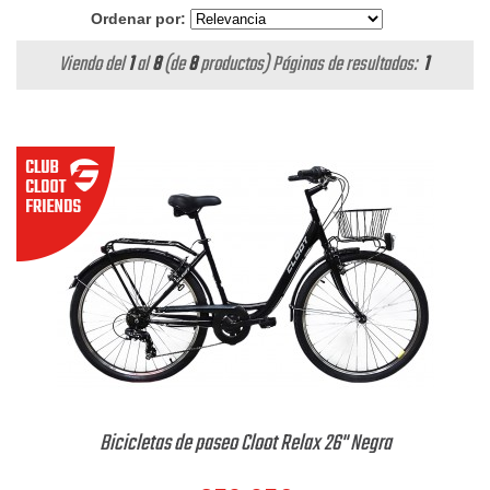
Ordenar por:
Viendo del
1
al
8
(de
8
productos)
Páginas de resultados:
1
Bicicletas de paseo Cloot Relax 26" Negra