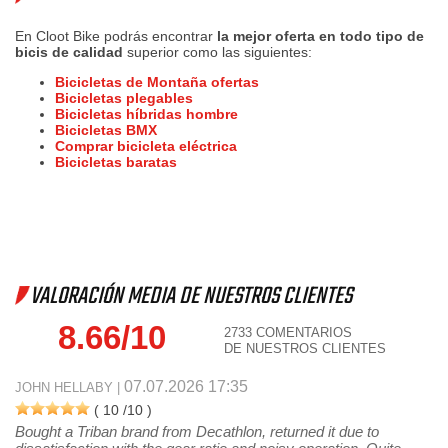
En Cloot Bike podrás encontrar
la mejor oferta en todo tipo de
bicis de calidad
superior como las siguientes:
Bicicletas de Montaña ofertas
Bicicletas plegables
Bicicletas híbridas hombre
Bicicletas BMX
Comprar bicicleta eléctrica
Bicicletas baratas
VALORACIÓN MEDIA DE NUESTROS CLIENTES
8.66/10
2733 COMENTARIOS
DE NUESTROS CLIENTES
07.07.2026 17:35
JOHN HELLABY |
(
10
/10 )
Bought a Triban brand from Decathlon, returned it due to