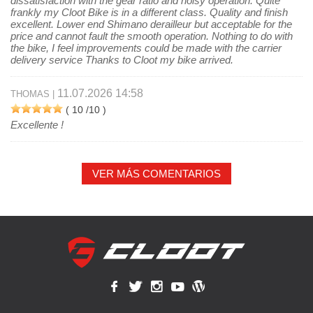
dissatisfaction with the gear ratio and noisy operation. Quite
frankly my Cloot Bike is in a different class. Quality and finish
excellent. Lower end Shimano derailleur but acceptable for the
price and cannot fault the smooth operation. Nothing to do with
the bike, I feel improvements could be made with the carrier
delivery service Thanks to Cloot my bike arrived.
11.07.2026 14:58
THOMAS |
(
10
/10 )
Excellente !
VER MÁS COMENTARIOS